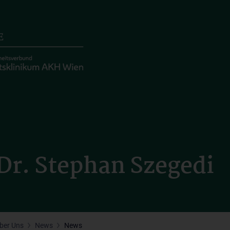
Dr. Stephan Szegedi
ber Uns
News
News