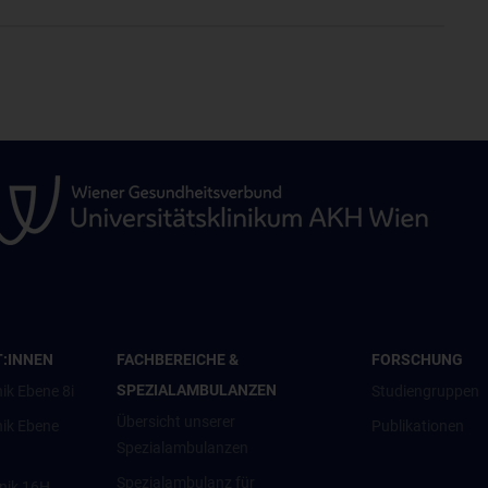
T:INNEN
FACHBEREICHE &
FORSCHUNG
SPEZIALAMBULANZEN
ik Ebene 8i
Studiengruppen
Übersicht unserer
nik Ebene
Publikationen
Spezialambulanzen
Spezialambulanz für
inik 16H