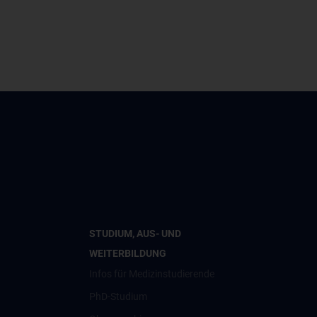
STUDIUM, AUS- UND
WEITERBILDUNG
Infos für Medizinstudierende
PhD-Studium