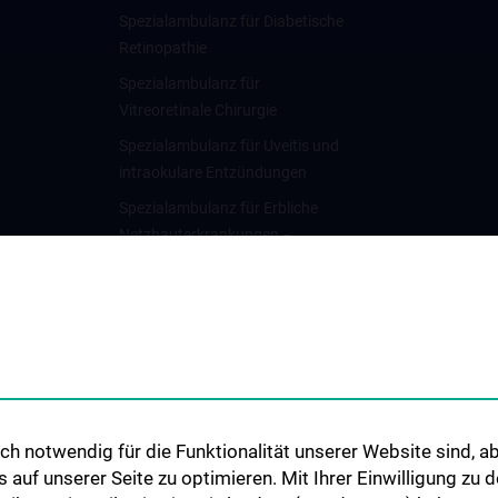
Spezialambulanz für Diabetische
Retinopathie
Spezialambulanz für
Vitreoretinale Chirurgie
Spezialambulanz für Uveitis und
intraokulare Entzündungen
Spezialambulanz für Erbliche
Netzhauterkrankungen –
Elektrophysiologie
Spezialambulanz für
Strabismus,
Kinderophthalmologie und
pädiatrische
Ophthalmochirurgie mit
Frühgeborenen-Augenambulanz
h notwendig für die Funktionalität unserer Website sind, ab
Spezialambulanz –
uf unserer Seite zu optimieren. Mit Ihrer Einwilligung zu
Neuroophthalmologische