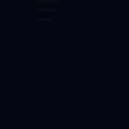
Observership
Fellowship
Erasmus+