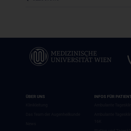
ÜBER UNS
INFOS FÜR PATIEN
Klinikleitung
Ambulante Tagesklin
Das Team der Augenheilkunde
Ambulante Tageskli
16K
News
Station und Tageskl