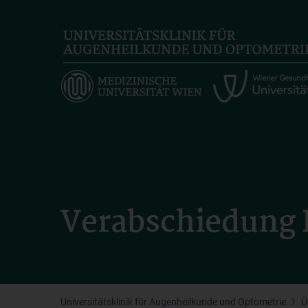
Skip
to
main
content
Verabschiedung 
Universitätsklinik für Augenheilkunde und Optometrie
Ü