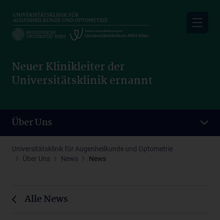
Skip
to
main
content
Neuer Klinikleiter der
Universitätsklinik ernannt
Über Uns
Universitätsklinik für Augenheilkunde und Optometrie
Über Uns
News
News
Alle News