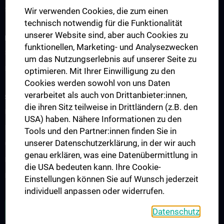
Spezialambulanz – Neuroophthalmologische Ambulanz
Wir verwenden Cookies, die zum einen
technisch notwendig für die Funktionalität
unserer Website sind, aber auch Cookies zu
FORSCHUNG
funktionellen, Marketing- und Analysezwecken
Studiengruppen
um das Nutzungserlebnis auf unserer Seite zu
Publikationen
optimieren. Mit Ihrer Einwilligung zu den
Cookies werden sowohl von uns Daten
verarbeitet als auch von Drittanbieter:innen,
STUDIUM, AUS- UND WEITERBILDUNG
die ihren Sitz teilweise in Drittländern (z.B. den
Infos für Medizinstudierende
USA) haben. Nähere Informationen zu den
PhD-Studium
Tools und den Partner:innen finden Sie in
unserer Datenschutzerklärung, in der wir auch
Observership
genau erklären, was eine Datenübermittlung in
Fellowship
die USA bedeuten kann. Ihre Cookie-
Erasmus+
Einstellungen können Sie auf Wunsch jederzeit
individuell anpassen oder widerrufen.
ZU DEN OFFENEN STELLEN
Datenschutz