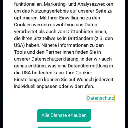
funktionellen, Marketing- und Analysezwecken
Studiengruppen
um das Nutzungserlebnis auf unserer Seite zu
Publikationen
optimieren. Mit Ihrer Einwilligung zu den
Cookies werden sowohl von uns Daten
verarbeitet als auch von Drittanbieter:innen,
STUDIES, TRAINING AND FURTHER EDUCATION
die ihren Sitz teilweise in Drittländern (z.B. den
Infos für Medizinstudierende
USA) haben. Nähere Informationen zu den
PhD-Studium
Tools und den Partner:innen finden Sie in
unserer Datenschutzerklärung, in der wir auch
Observership
genau erklären, was eine Datenübermittlung in
Fellowship
die USA bedeuten kann. Ihre Cookie-
Erasmus+
Einstellungen können Sie auf Wunsch jederzeit
individuell anpassen oder widerrufen.
ZU DEN OFFENEN STELLEN
Datenschutz
Alle Dienste erlauben
LEGAL
CONTACT