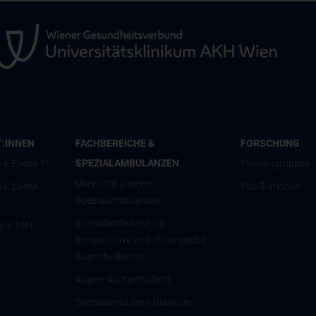
T:INNEN
FACHBEREICHE &
FORSCHUNG
SPEZIALAMBULANZEN
ik Ebene 8i
Studiengruppen
Übersicht unserer
nik Ebene
Publikationen
Spezialambulanzen
Spezialambulanz für
inik 16H
konservative und chirurgische
Augenheilkunde
Augen-Akutambulanz
Spezialambulanz Glaukom