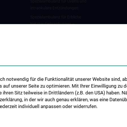
Spezialambulanz für Uveitis und
intraokulare Entzündungen
Spezialambulanz für Erbliche
Netzhauterkrankungen –
Elektrophysiologie
Spezialambulanz für
Strabismus,
Kinderophthalmologie und
pädiatrische
Ophthalmochirurgie mit
Frühgeborenen-Augenambulanz
h notwendig für die Funktionalität unserer Website sind, ab
Spezialambulanz –
uf unserer Seite zu optimieren. Mit Ihrer Einwilligung zu
Neuroophthalmologische
ie ihren Sitz teilweise in Drittländern (z.B. den USA) haben.
Ambulanz
zerklärung, in der wir auch genau erklären, was eine Datenü
derzeit individuell anpassen oder widerrufen.