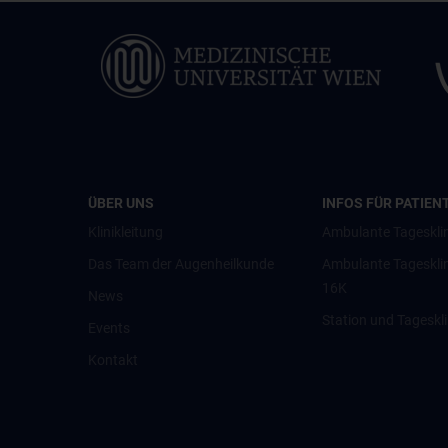
ÜBER UNS
INFOS FÜR PATIEN
Klinikleitung
Ambulante Tagesklin
Das Team der Augenheilkunde
Ambulante Tageskli
16K
News
Station und Tageskl
Events
Kontakt