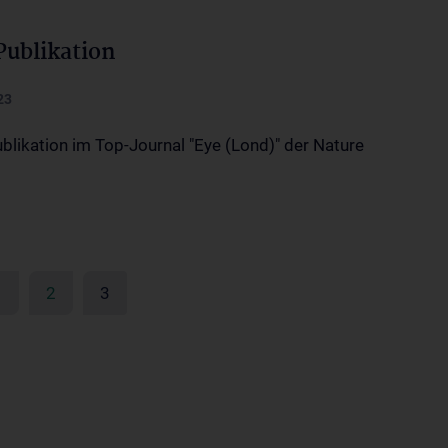
ublikation
23
blikation im Top-Journal "Eye (Lond)" der Nature
1
2
3