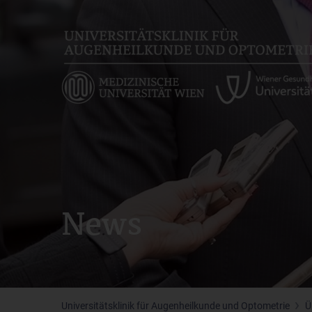
Skip
to
main
content
News
Universitätsklinik für Augenheilkunde und Optometrie
Ü