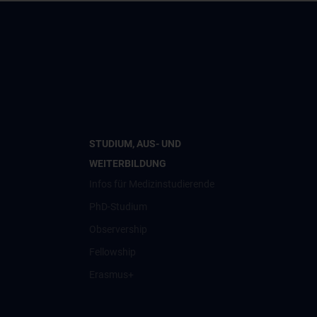
STUDIUM, AUS- UND
WEITERBILDUNG
Infos für Medizinstudierende
PhD-Studium
Observership
Fellowship
Erasmus+